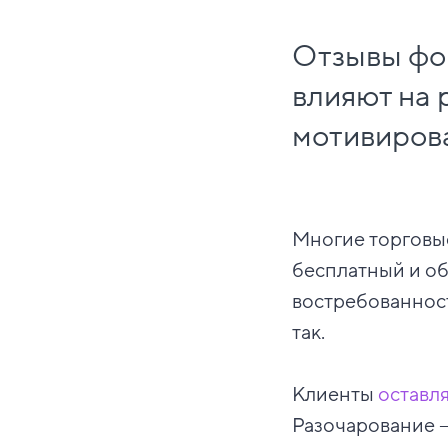
Отзывы фор
влияют на 
мотивирова
Многие торговые
бесплатный и об
востребованност
так.
Клиенты
оставл
Разочарование —