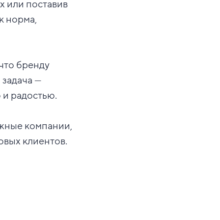
ях или поставив
к норма,
 что бренду
 задача —
 и радостью.
ежные компании,
овых клиентов.