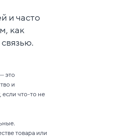
й и часто
м, как
 связью.
— это
тво и
 если что-то не
ьные.
стве товара или