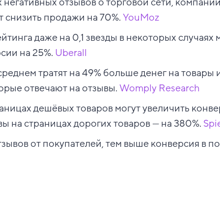
 негативных отзывов о торговой сети, компании
т снизить продажи на 70%.
YouMoz
йтинга даже на 0,1 звезды в некоторых случаях
рсии на 25%.
Uberall
среднем тратят на 49% больше денег на товары и
орые отвечают на отзывы.
Womply Research
аницах дешёвых товаров могут увеличить конве
вы на страницах дорогих товаров — на 380%.
Spi
зывов от покупателей, тем выше конверсия в по