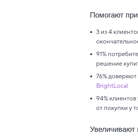
Помогают при
3 из 4 клиент
окончательно
91% потребите
решение купит
76% доверяют 
BrightLocal
94% клиентов 
от покупки у т
Увеличивают 