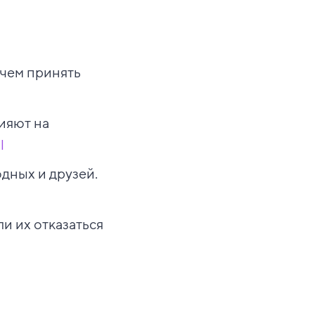
 чем принять
ияют на
l
дных и друзей.
и их отказаться