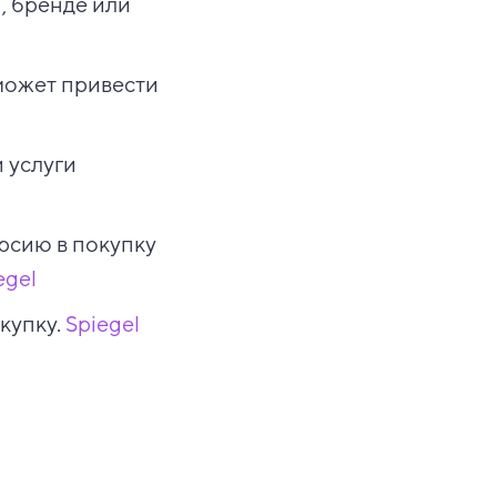
, бренде или
 может привести
 услуги
рсию в покупку
egel
купку.
Spiegel