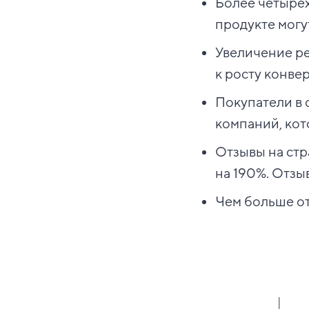
Более четырех
продукте могу
Увеличение ре
к росту конве
Покупатели в 
компаний, кот
Отзывы на стр
на 190%. Отзы
Чем больше от